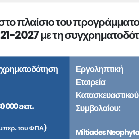
ι στο πλαίσιο του προγράμματο
21-2027 με τη συγχρηματοδότ
γχρηματοδότηση
Εργοληπτική
Εταιρεία
Κατασκευαστικού
0 000 εκατ.
Συμβολαίου:
μπερ. του ΦΠΑ)
Miltiades Neophyt