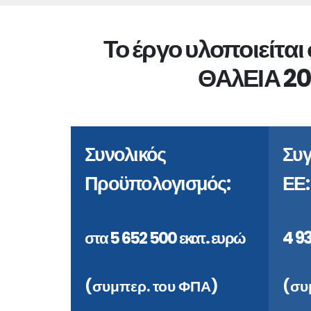
Το έργο υλοποιείτα
ΘΑλΕΙΑ 20
Συνολικός
Συ
Προϋπολογισμός:
ΕΕ:
4 93
στα 5 652 500 εκατ. ευρώ
(συμπερ. του ΦΠΑ)
(συ