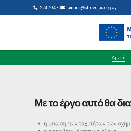
22470470
pirinas@strovolos.org.cy
Αρχική
Με το έργο αυτό θα δι
η μείωση των ταχυτήτων των οχημ